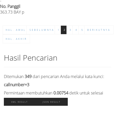
-
No. Panggil
363.73 BAY p
HAL. AWAL
SEBELUMNYA
1
2
3
4
5
BERIKUTNYA
HAL. AKHIR
Hasil Pencarian
Ditemukan
349
dari pencarian Anda melalui kata kunci:
callnumber=3
Permintaan membutuhkan
0.00754
detik untuk selesai
XML RESULT
JSON RESULT