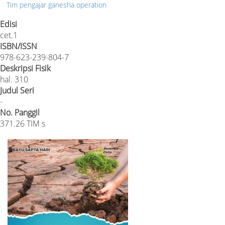
Tim pengajar ganesha operation
Edisi
cet.1
ISBN/ISSN
978-623-239-804-7
Deskripsi Fisik
hal. 310
Judul Seri
-
No. Panggil
371.26 TIM s