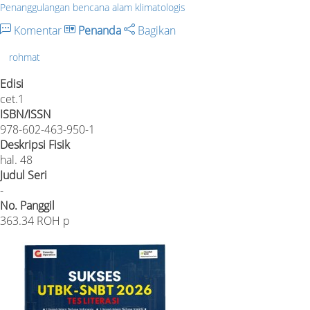
Penanggulangan bencana alam klimatologis
Komentar
Penanda
Bagikan
rohmat
Edisi
cet.1
ISBN/ISSN
978-602-463-950-1
Deskripsi Fisik
hal. 48
Judul Seri
-
No. Panggil
363.34 ROH p