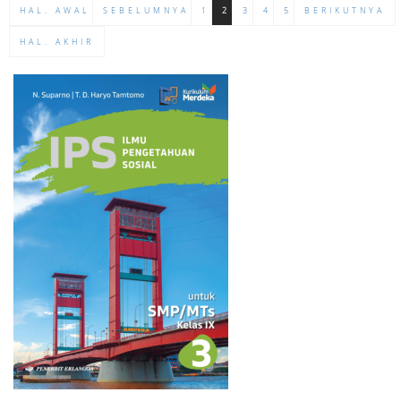
HAL. AWAL
SEBELUMNYA
1
2
3
4
5
BERIKUTNYA
HAL. AKHIR