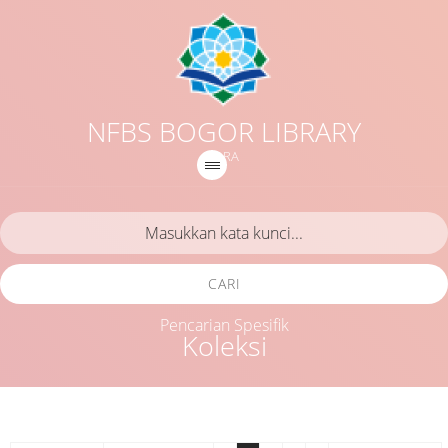
NFBS BOGOR LIBRARY
IQRA
CARI
Pencarian Spesifik
Koleksi