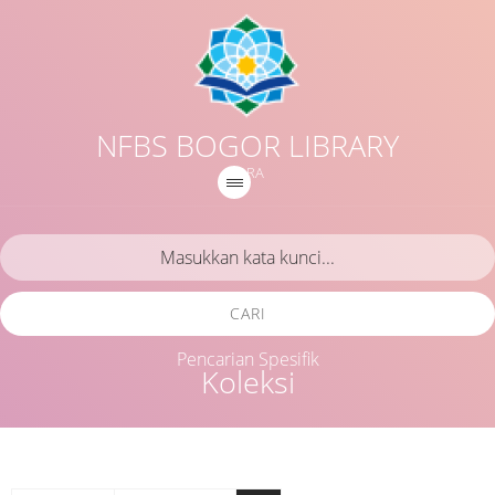
NFBS BOGOR LIBRARY
IQRA
CARI
Pencarian Spesifik
Koleksi