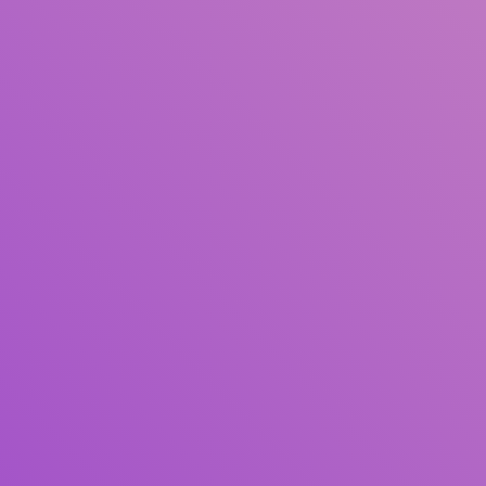
Pengarang
Subjek
ISBN/ISSN
Tipe Koleksi
Lokasi
GMD
Cari