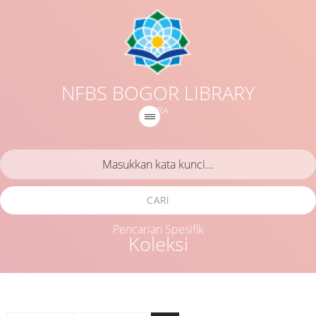
NFBS BOGOR LIBRARY
IQRA
CARI
Pencarian Spesifik
Koleksi