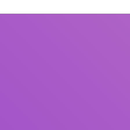
Judul
Pengarang
Subjek
ISBN/ISSN
Tipe Koleksi
Lokasi