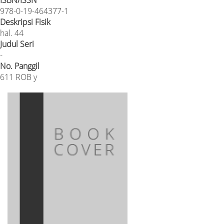
978-0-19-464377-1
Deskripsi Fisik
hal. 44
Judul Seri
-
No. Panggil
611 ROB y