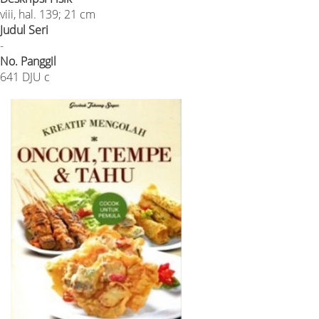
viii, hal. 139; 21 cm
Judul Seri
-
No. Panggil
641 DJU c