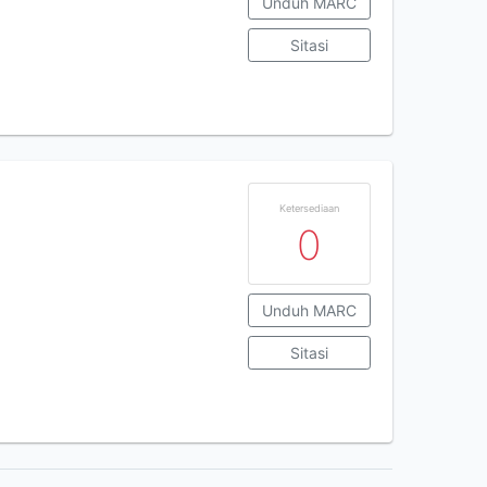
Unduh MARC
Sitasi
Ketersediaan
0
Unduh MARC
Sitasi