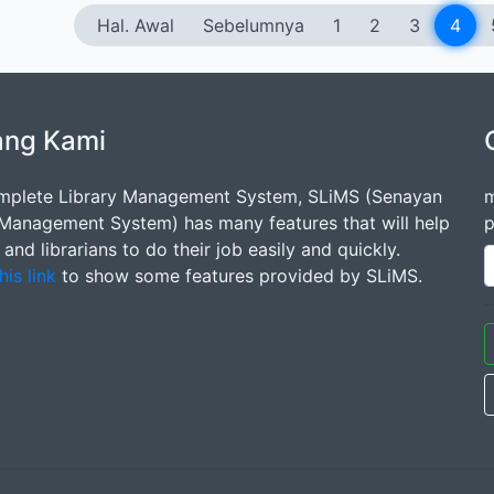
Hal. Awal
Sebelumnya
1
2
3
4
ang Kami
mplete Library Management System, SLiMS (Senayan
m
 Management System) has many features that will help
p
s and librarians to do their job easily and quickly.
his link
to show some features provided by SLiMS.