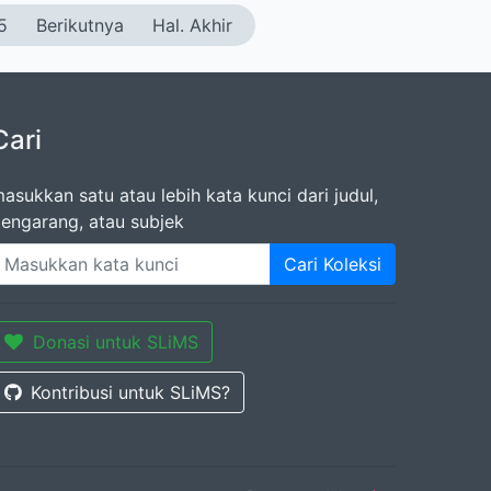
5
Berikutnya
Hal. Akhir
Cari
asukkan satu atau lebih kata kunci dari judul,
engarang, atau subjek
Cari Koleksi
Donasi untuk SLiMS
Kontribusi untuk SLiMS?