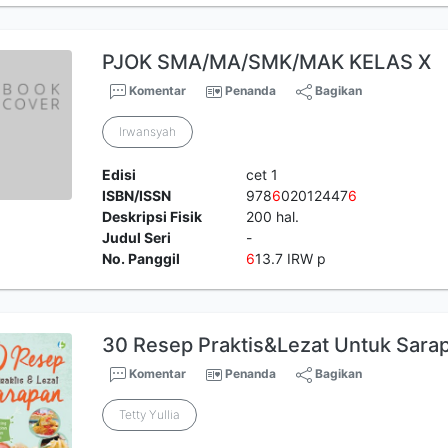
PJOK SMA/MA/SMK/MAK KELAS X
Komentar
Penanda
Bagikan
Irwansyah
Edisi
cet 1
ISBN/ISSN
978
6
02012447
6
Deskripsi Fisik
200 hal.
Judul Seri
-
No. Panggil
6
13.7 IRW p
30 Resep Praktis&Lezat Untuk Sara
Komentar
Penanda
Bagikan
Tetty Yullia