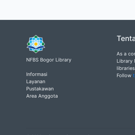
Tent
As a co
NFBS Bogor Library
Library
librarie
Informasi
Follow
t
Layanan
Pustakawan
Area Anggota