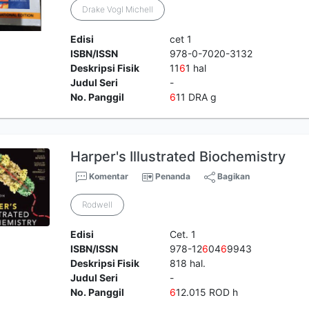
Drake Vogl Michell
Edisi
cet 1
ISBN/ISSN
978-0-7020-3132
Deskripsi Fisik
11
6
1 hal
Judul Seri
-
No. Panggil
6
11 DRA g
Harper's Illustrated Biochemistry
Komentar
Penanda
Bagikan
Rodwell
Edisi
Cet. 1
ISBN/ISSN
978-12
6
04
6
9943
Deskripsi Fisik
818 hal.
Judul Seri
-
No. Panggil
6
12.015 ROD h