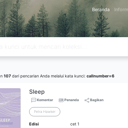
Beranda
Inform
an
107
dari pencarian Anda melalui kata kunci:
callnumber=6
Sleep
Komentar
Penanda
Bagikan
Petra Hawker
Edisi
cet 1