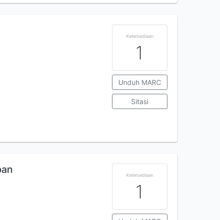
Ketersediaan
1
Unduh MARC
Sitasi
pan
Ketersediaan
1