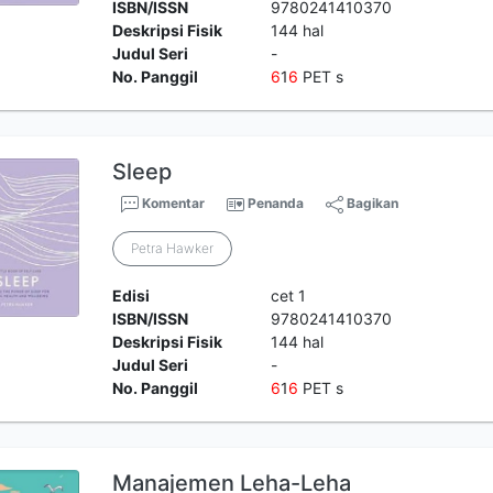
ISBN/ISSN
9780241410370
Deskripsi Fisik
144 hal
Judul Seri
-
No. Panggil
6
1
6
PET s
Sleep
Komentar
Penanda
Bagikan
Petra Hawker
Edisi
cet 1
ISBN/ISSN
9780241410370
Deskripsi Fisik
144 hal
Judul Seri
-
No. Panggil
6
1
6
PET s
Manajemen Leha-Leha