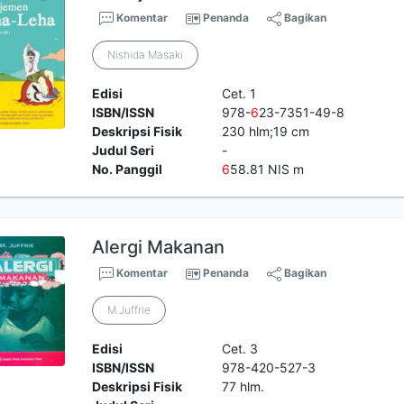
Komentar
Penanda
Bagikan
Nishida Masaki
Edisi
Cet. 1
ISBN/ISSN
978-
6
23-7351-49-8
Deskripsi Fisik
230 hlm;19 cm
Judul Seri
-
No. Panggil
6
58.81 NIS m
Alergi Makanan
Komentar
Penanda
Bagikan
M.Juffrie
Edisi
Cet. 3
ISBN/ISSN
978-420-527-3
Deskripsi Fisik
77 hlm.