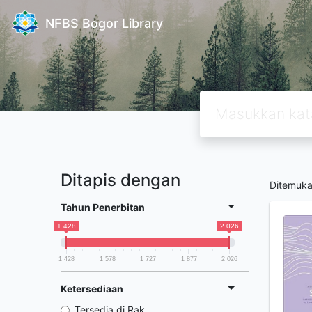
NFBS Bogor Library
Ditapis dengan
Ditemuk
Tahun Penerbitan
1 428
2 026
1 428
1 578
1 727
1 877
2 026
Ketersediaan
Tersedia di Rak