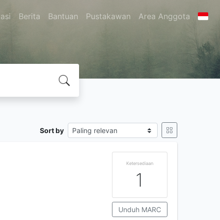
asi
Berita
Bantuan
Pustakawan
Area Anggota
Sort by
Ketersediaan
1
Unduh MARC