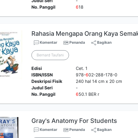
Judul Seri
-
No. Panggil
6
18
Rahasia Mengapa Orang Kaya Semak
Komentar
Penanda
Bagikan
Bernard Taufani
Edisi
Cet. 1
ISBN/ISSN
978-
6
02-288-178-0
Deskripsi Fisik
240 hal 14 cm x 20 cm
Judul Seri
-
No. Panggil
6
50.1 BER r
Gray's Anatomy For Students
Komentar
Penanda
Bagikan