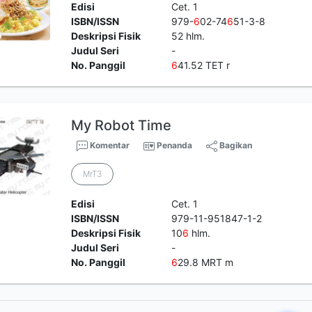
Edisi
Cet. 1
ISBN/ISSN
979-
6
02-74
6
51-3-8
Deskripsi Fisik
52 hlm.
Judul Seri
-
No. Panggil
6
41.52 TET r
My Robot Time
Komentar
Penanda
Bagikan
MrT3
Edisi
Cet. 1
ISBN/ISSN
979-11-951847-1-2
Deskripsi Fisik
10
6
hlm.
Judul Seri
-
No. Panggil
6
29.8 MRT m