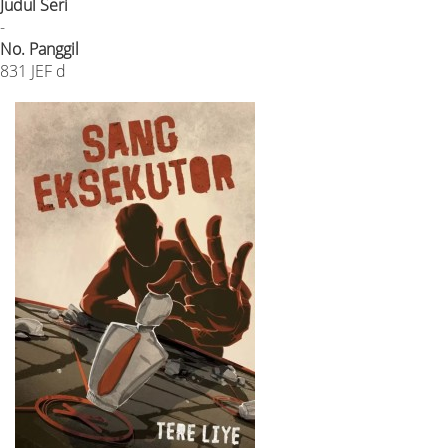
Judul Seri
-
No. Panggil
831 JEF d