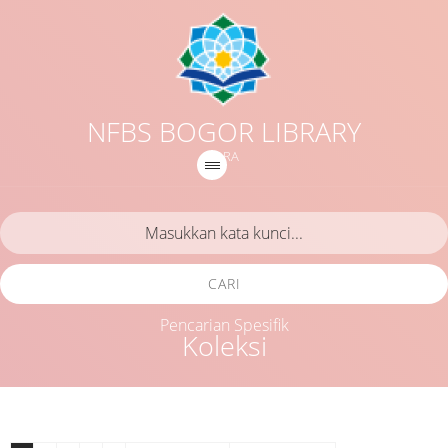
NFBS BOGOR LIBRARY
IQRA
CARI
Pencarian Spesifik
Koleksi