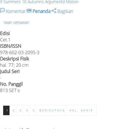
9 Summers 10 Autumns Argumentd Motion
Komentar
Penanda
Bagikan
Iwan setiawan
Edisi
Cet.1
ISBN/ISSN
978-602-03-2095-3
Deskripsi Fisik
hal. 77; 20 cm
Judul Seri
-
No. Panggil
813 SET s
1
2
3
4
5
BERIKUTNYA
HAL. AKHIR