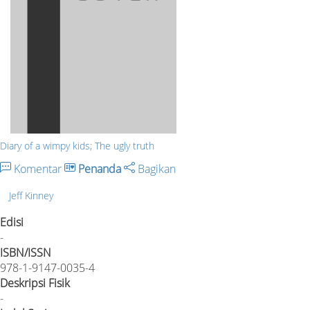
Diary of a wimpy kids; The ugly truth
Komentar
Penanda
Bagikan
Jeff Kinney
Edisi
-
ISBN/ISSN
978-1-9147-0035-4
Deskripsi Fisik
-