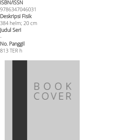
ISBN/ISSN
9786347046031
Deskripsi Fisik
384 helm; 20 cm
Judul Seri
-
No. Panggil
813 TER h