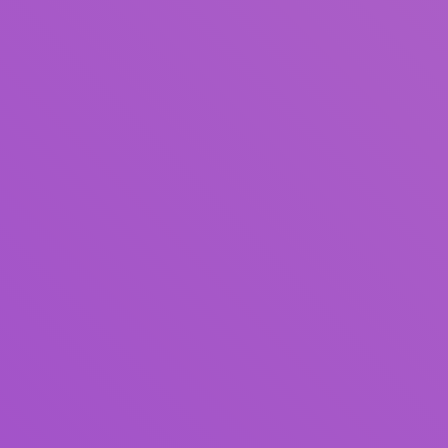
Judul
Pengarang
Subjek
ISBN/ISSN
Tipe Koleksi
Lokasi
GMD