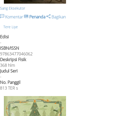
Sang Eksekutor
Komentar
Penanda
Bagikan
Tere Liye
Edisi
-
ISBN/ISSN
97863477046062
Deskripsi Fisik
368 hlm
Judul Seri
-
No. Panggil
813 TER s