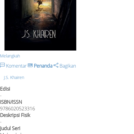
Melangkah
Komentar
Penanda
Bagikan
J.S. Khairen
Edisi
-
ISBN/ISSN
9786020523316
Deskripsi Fisik
-
Judul Seri