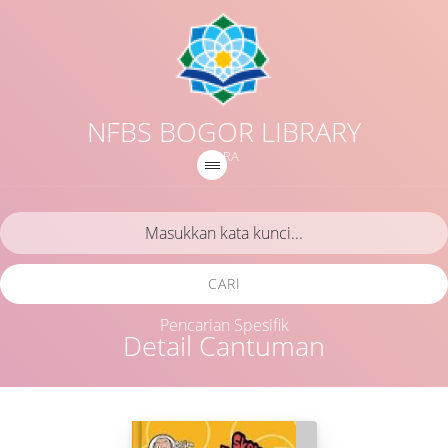
NFBS BOGOR LIBRARY
IQRA
CARI
Pencarian Spesifik
Detail Cantuman