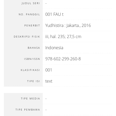
-
JUDUL SERI
001 FAU t
NO. PANGGIL
Yudhistira
:
Jakarta
.,
2016
PENERBIT
iii, hal. 235; 27,5 cm
DESKRIPSI FISIK
Indonesia
BAHASA
978-602-299-260-8
ISBN/ISSN
001
KLASIFIKASI
text
TIPE ISI
-
TIPE MEDIA
-
TIPE PEMBAWA