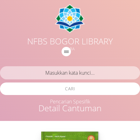
NFBS BOGOR LIBRARY
IQRA
CARI
Pencarian Spesifik
Detail Cantuman