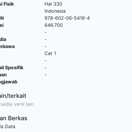
i Fisik
Hal 330
Indonesia
SN
978-602-06-5416-4
si
646.700
-
dia
-
embawa
-
Cet 1
-
il Spesifik
-
aan
-
ngjawab
ain/terkait
sedia versi lain
an Berkas
da Data