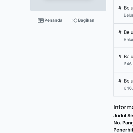
#
Bel
Belu
Penanda
Bagikan
#
Bel
Belu
#
Bel
646
#
Bel
646
Informa
Judul Se
No. Pang
Penerbi