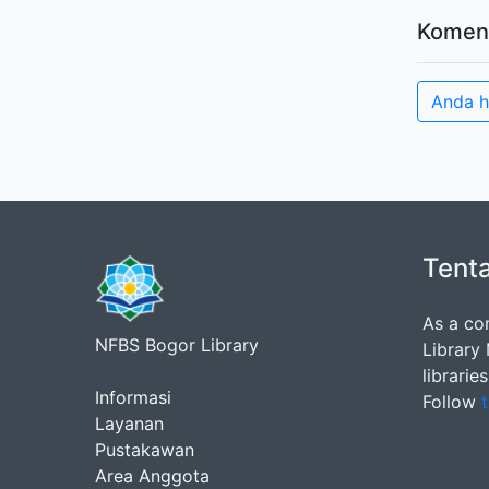
Komen
Anda h
Tent
As a co
NFBS Bogor Library
Library
librarie
Informasi
Follow
t
Layanan
Pustakawan
Area Anggota