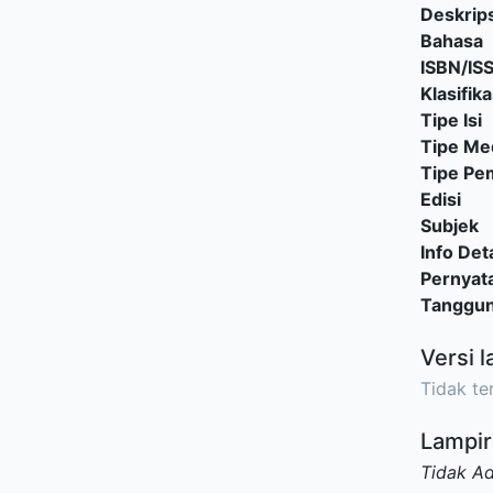
Deskrips
Bahasa
ISBN/IS
Klasifika
Tipe Isi
Tipe Me
Tipe P
Edisi
Subjek
Info Deta
Pernyat
Tanggu
Versi l
Tidak ter
Lampir
Tidak A