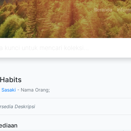
Beranda
Inform
,Habits
 Sasaki
- Nama Orang;
rsedia Deskripsi
ediaan