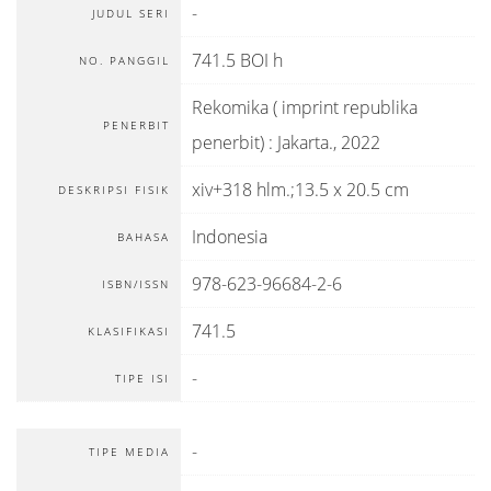
-
JUDUL SERI
741.5 BOI h
NO. PANGGIL
Rekomika ( imprint republika
PENERBIT
penerbit)
:
Jakarta
.,
2022
xiv+318 hlm.;13.5 x 20.5 cm
DESKRIPSI FISIK
Indonesia
BAHASA
978-623-96684-2-6
ISBN/ISSN
741.5
KLASIFIKASI
-
TIPE ISI
-
TIPE MEDIA