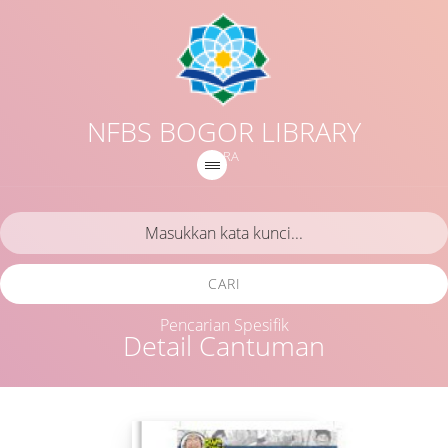
NFBS BOGOR LIBRARY
IQRA
CARI
Pencarian Spesifik
Detail Cantuman