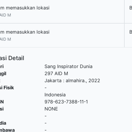
um memasukkan lokasi
AID M
um memasukkan lokasi
AID M
si Detail
ri
Sang Inspirator Dunia
gil
297 AID M
t
Jakarta
:
almahira
.,
2022
i Fisik
-
Indonesia
SN
978-623-7388-11-1
si
NONE
-
dia
-
embawa
-