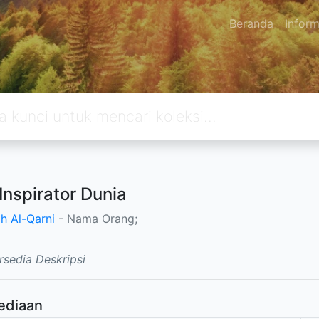
Beranda
Inform
Inspirator Dunia
dh Al-Qarni
- Nama Orang;
rsedia Deskripsi
ediaan