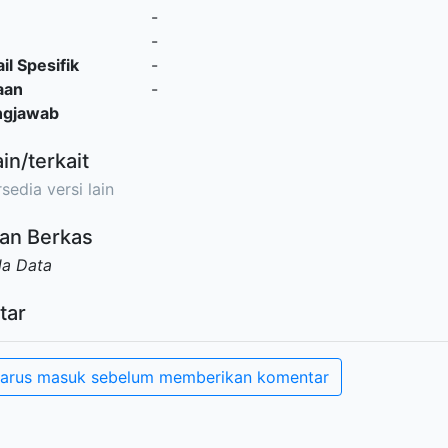
-
-
il Spesifik
-
aan
-
ngjawab
ain/terkait
sedia versi lain
an Berkas
da Data
tar
arus masuk sebelum memberikan komentar