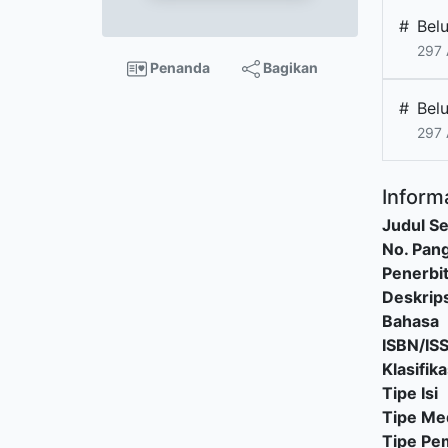
#
Bel
297 
Penanda
Bagikan
#
Bel
297 
Informa
Judul Se
No. Pang
Penerbi
Deskrips
Bahasa
ISBN/IS
Klasifika
Tipe Isi
Tipe Me
Tipe P