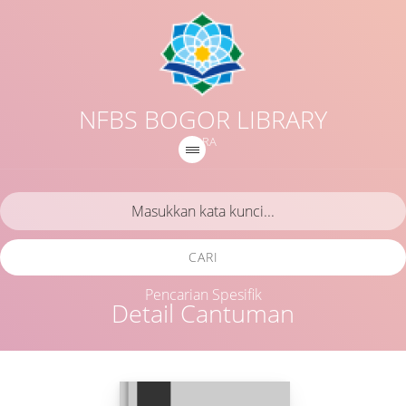
NFBS BOGOR LIBRARY
IQRA
CARI
Pencarian Spesifik
Detail Cantuman