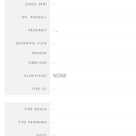
-
JUDUL SERI
-
NO. PANGGIL
:
.,
PENERBIT
-
DESKRIPSI FISIK
BAHASA
-
ISBN/ISSN
NONE
KLASIFIKASI
-
TIPE ISI
-
TIPE MEDIA
-
TIPE PEMBAWA
-
EDISI