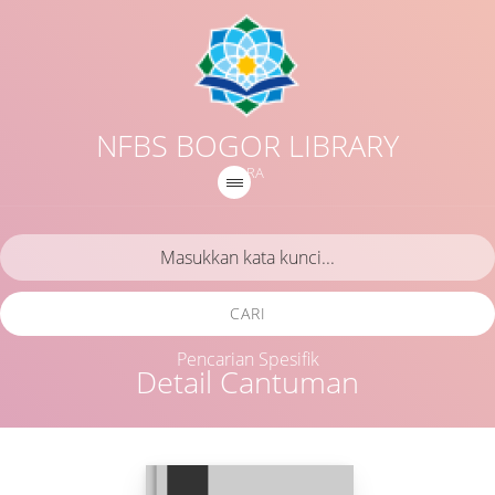
NFBS BOGOR LIBRARY
IQRA
CARI
Pencarian Spesifik
Detail Cantuman