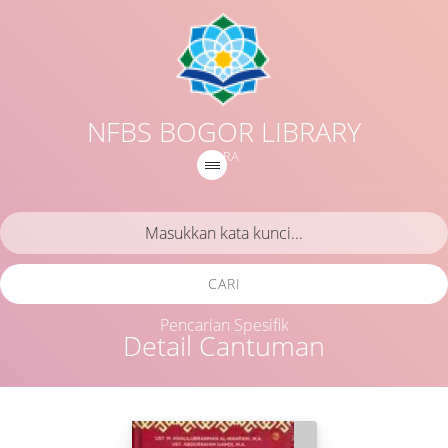
NFBS BOGOR LIBRARY
IQRA
CARI
Pencarian Spesifik
Detail Cantuman