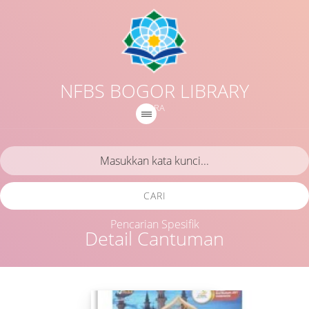
NFBS BOGOR LIBRARY
IQRA
CARI
Pencarian Spesifik
Detail Cantuman