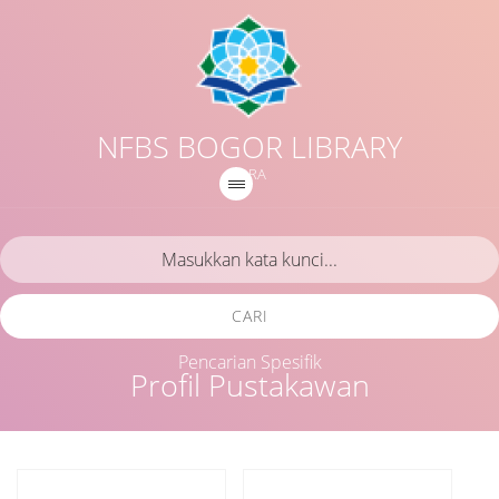
NFBS BOGOR LIBRARY
IQRA
CARI
Pencarian Spesifik
Profil Pustakawan