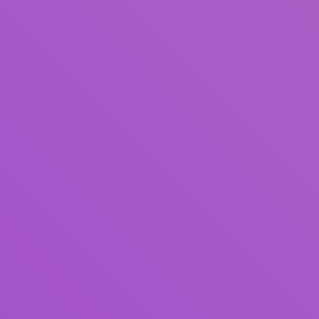
Judul
Pengarang
Subjek
ISBN/ISSN
Tipe Koleksi
Lokasi
GMD