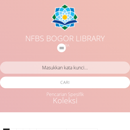
NFBS BOGOR LIBRARY
IQRA
CARI
Pencarian Spesifik
Koleksi