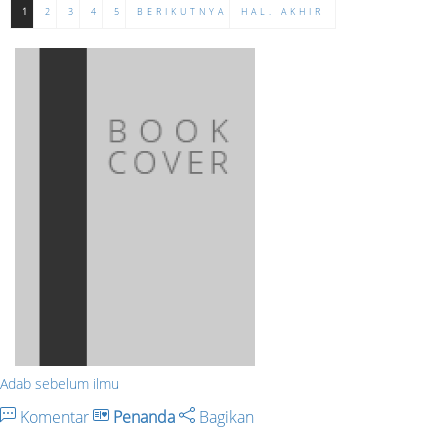
1
2
3
4
5
BERIKUTNYA
HAL. AKHIR
Adab sebelum ilmu
Komentar
Penanda
Bagikan