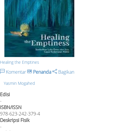
Healing the Emptines
Komentar
Penanda
Bagikan
Yasmin Mogahed
Edisi
-
ISBN/ISSN
978-623-242-379-4
Deskripsi Fisik
-