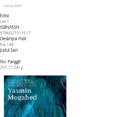
Zainal Arifin
Edisi
cet 1
ISBN/ISSN
9786021911617
Deskripsi Fisik
hal.148
Judul Seri
-
No. Panggil
297.77 ZAi p