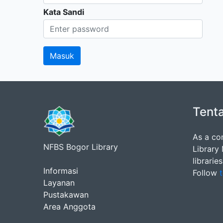
Kata Sandi
Tent
As a co
NFBS Bogor Library
Library
librarie
Informasi
Follow
t
Layanan
Pustakawan
Area Anggota