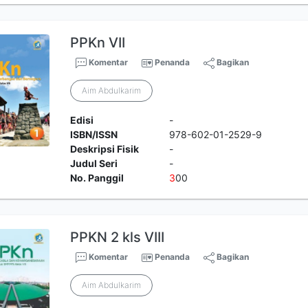
PPKn VII
Komentar
Penanda
Bagikan
Aim Abdulkarim
Edisi
-
ISBN/ISSN
978-602-01-2529-9
Deskripsi Fisik
-
Judul Seri
-
No. Panggil
3
00
PPKN 2 kls VIII
Komentar
Penanda
Bagikan
Aim Abdulkarim