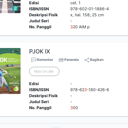
Edisi
cet. 1
ISBN/ISSN
978-602-01-1886-4
Deskripsi Fisik
x, hal. 158; 25 cm
Judul Seri
-
No. Panggil
3
20 AIM p
PJOK IX
Komentar
Penanda
Bagikan
Masri'an,dkk.
Edisi
-
ISBN/ISSN
978-62
3
-180-426-6
Deskripsi Fisik
-
Judul Seri
-
No. Panggil
3
00