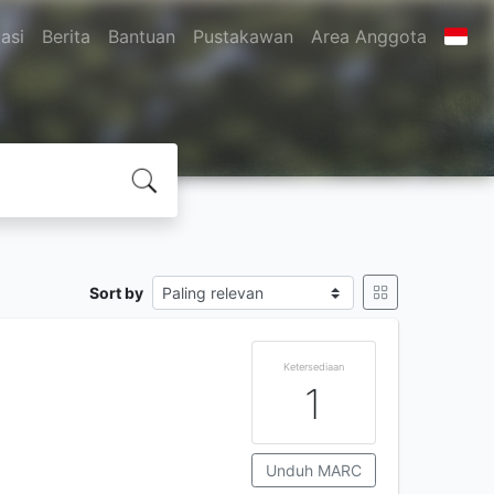
asi
Berita
Bantuan
Pustakawan
Area Anggota
Sort by
Ketersediaan
1
Unduh MARC