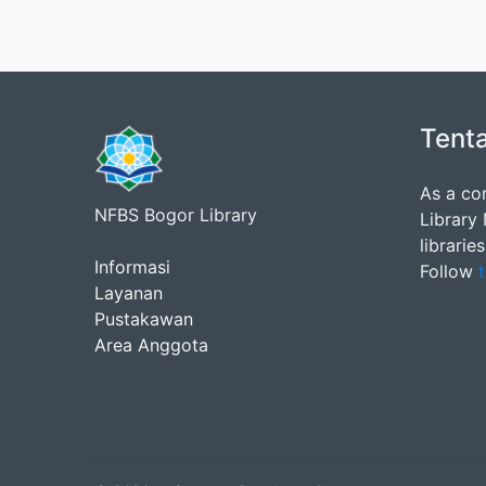
Tent
As a co
NFBS Bogor Library
Library
librarie
Informasi
Follow
t
Layanan
Pustakawan
Area Anggota