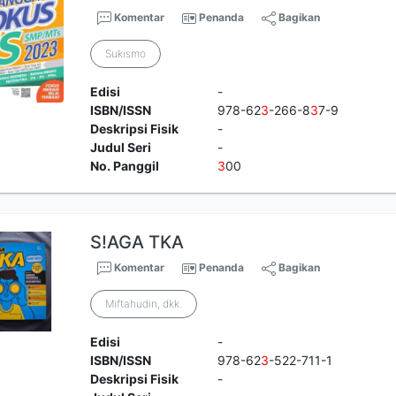
Komentar
Penanda
Bagikan
Sukismo
Edisi
-
ISBN/ISSN
978-62
3
-266-8
3
7-9
Deskripsi Fisik
-
Judul Seri
-
No. Panggil
3
00
S!AGA TKA
Komentar
Penanda
Bagikan
Miftahudin, dkk.
Edisi
-
ISBN/ISSN
978-62
3
-522-711-1
Deskripsi Fisik
-