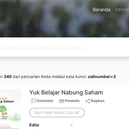
Beranda
Inform
an
349
dari pencarian Anda melalui kata kunci:
callnumber=3
Yuk Belajar Nabung Saham
Komentar
Penanda
Bagikan
Ryan Filbert Wijaya, S.Sn, ME
Edisi
-