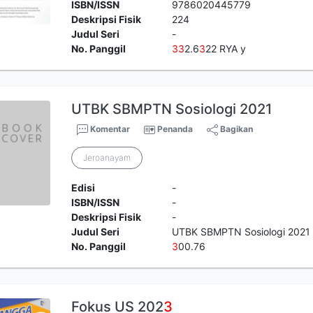
ISBN/ISSN
9786020445779
Deskripsi Fisik
224
Judul Seri
-
No. Panggil
3
3
2.6
3
22 RYA y
UTBK SBMPTN Sosiologi 2021
Komentar
Penanda
Bagikan
Jeroanayam
Edisi
-
ISBN/ISSN
-
Deskripsi Fisik
-
Judul Seri
UTBK SBMPTN Sosiologi 2021
No. Panggil
3
00.76
Fokus US 202
3