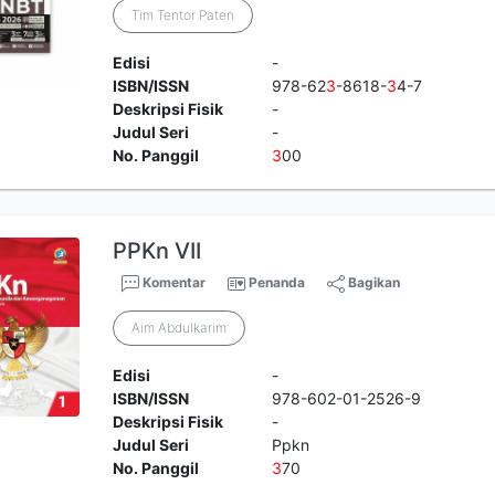
Tim Tentor Paten
Edisi
-
ISBN/ISSN
978-62
3
-8618-
3
4-7
Deskripsi Fisik
-
Judul Seri
-
No. Panggil
3
00
PPKn VII
Komentar
Penanda
Bagikan
Aim Abdulkarim
Edisi
-
ISBN/ISSN
978-602-01-2526-9
Deskripsi Fisik
-
Judul Seri
Ppkn
No. Panggil
3
70