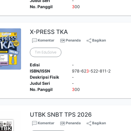
Judul Seri
-
No. Panggil
3
00
X-PRESS TKA
Komentar
Penanda
Bagikan
Tim EduSolve
Edisi
-
ISBN/ISSN
978-62
3
-522-811-2
Deskripsi Fisik
-
Judul Seri
-
No. Panggil
3
00
UTBK SNBT TPS 2026
Komentar
Penanda
Bagikan