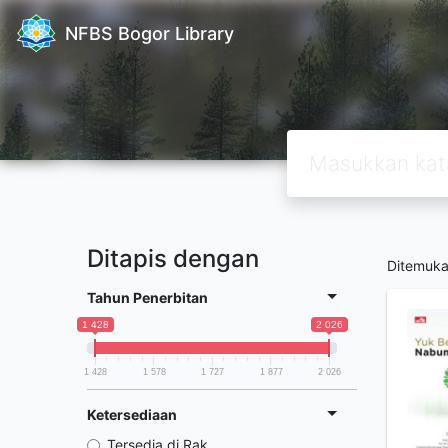
NFBS Bogor Library
Ditapis dengan
Ditemuk
Tahun Penerbitan
1 428
2 026
1 428
1 578
1 727
1 877
2 026
Ketersediaan
Tersedia di Rak