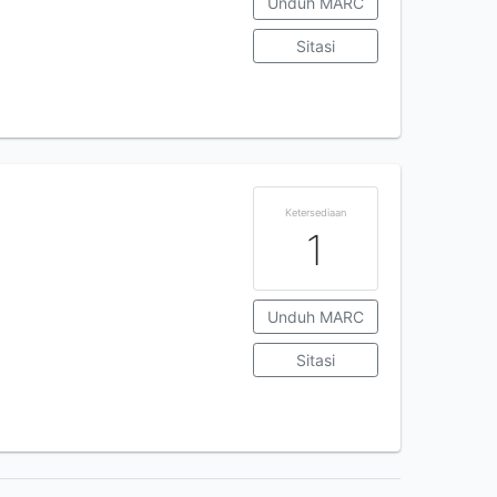
Unduh MARC
Sitasi
Ketersediaan
1
Unduh MARC
Sitasi