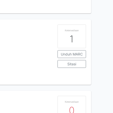
Ketersediaan
1
Unduh MARC
Sitasi
Ketersediaan
0