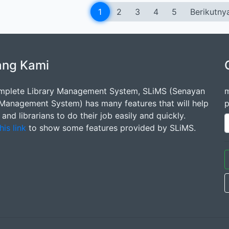
1
2
3
4
5
Berikutny
ang Kami
mplete Library Management System, SLiMS (Senayan
m
 Management System) has many features that will help
p
s and librarians to do their job easily and quickly.
his link
to show some features provided by SLiMS.