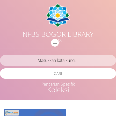
NFBS BOGOR LIBRARY
IQRA
CARI
Pencarian Spesifik
Koleksi