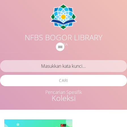
NFBS BOGOR LIBRARY
IQRA
CARI
Pencarian Spesifik
Koleksi