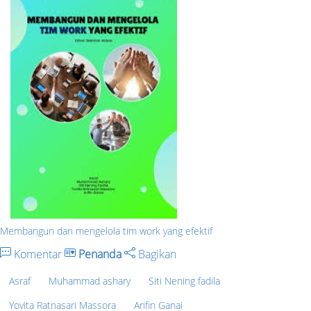
Membangun dan mengelola tim work yang efektif
Komentar
Penanda
Bagikan
Asraf
Muhammad ashary
Siti Nening fadila
Yovita Ratnasari Massora
Arifin Ganai