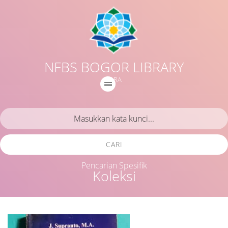
NFBS BOGOR LIBRARY
IQRA
CARI
Pencarian Spesifik
Koleksi