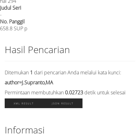
hal 294
Judul Seri
-
No. Panggil
658.8 SUP p
Hasil Pencarian
Ditemukan
1
dari pencarian Anda melalui kata kunci:
author=J.Supranto,MA
Permintaan membutuhkan
0.02723
detik untuk selesai
XML RESULT
JSON RESULT
Informasi