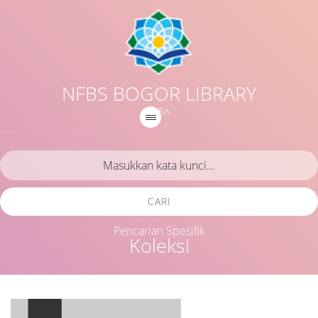
NFBS BOGOR LIBRARY
IQRA
CARI
Pencarian Spesifik
Koleksi