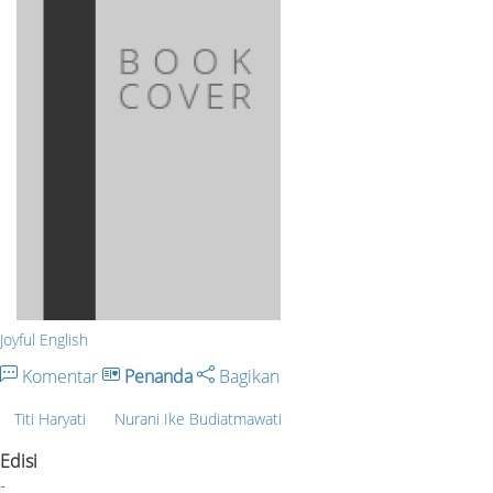
Joyful English
Komentar
Penanda
Bagikan
Titi Haryati
Nurani Ike Budiatmawati
Edisi
-